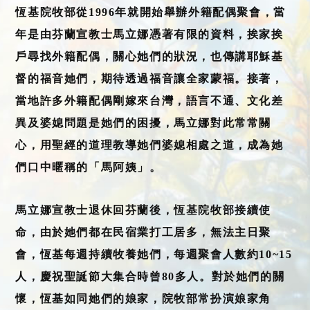
恆基院牧部從1996年就開始舉辦外籍配偶聚會，當
年是由芬蘭宣教士馬立娜憑著有限的資料，挨家挨
戶尋找外籍配偶，關心她們的狀況，也傳講耶穌基
督的福音她們，期待透過福音讓全家蒙福。接著，
當地許多外籍配偶剛嫁來台灣，語言不通、文化差
異及婆媳問題是她們的困擾，馬立娜對此常常關
心，用聖經的道理教導她們婆媳相處之道，成為她
們口中暱稱的「馬阿姨」。
馬立娜宣教士退休回芬蘭後，恆基院牧部接續使
命，由於她們都在民宿業打工居多，無法主日聚
會，恆基每週持續牧養她們，每週聚會人數約10~15
人，慶祝聖誕節大集合時曾80多人。對於她們的關
懷，恆基如同她們的娘家，院牧部常扮演娘家角