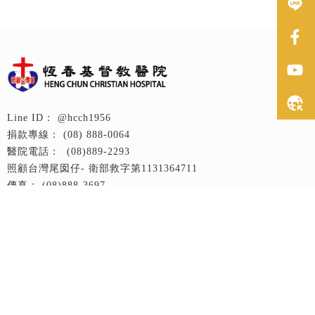
@hcch1956
(08) 888-0064
(08)889-2293
衛部救字第1131364711
(08)888-3697
偏鄉學童課後輔導專案
hcch.617@gmail.com
946002屏東縣恆春鎮恆西路21號
回首頁
認識恆基
最新消息
風之巢院訊
恆基的事工
募款專案
服務申請
復康巴士接送