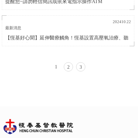
提醒您~請勿輕信簡訊或依來電指示操作ATM
202410.22
最新消息
【恆基好心聞】延伸醫療觸角！恆基設置高壓氧治療、聽
力檢查中心
1
2
3