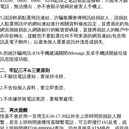
4.0200、0800、0900、0204起頭之電話都是虛擬碼，只能單方聽
電話，無法撥出，亦不會顯示號碼於被害人手機上。
5.請誤輕易點選簡訊連結，詐騙集團會傳簡訊給捐款人，請捐款
人點選簡訊中的網站連結進行相關資料修改設定，並透過此釣魚
網頁側錄捐款人網路銀行的帳號密碼後，直接將捐款人的帳戶中
的存款轉出，提醒您不要點選任何不明來源的網頁連結(包含簡
訊及電子郵件)，以避免個人重要資訊外洩造成損失。
6.拒絕詐騙簡訊-IOS手機建議關閉iMessage,安卓手機請開啟垃圾
訊息阻擋功能。
二、牢記三不&三要原則
1.不聽信電話通知，要保持冷靜。
2.不告知個人資料，要立即查證。
3.不依據所留電話查證，要報警處理。
三、再次提醒
恆基不會於周一至周五8:30-17:30以外非上班時間與捐款人聯
繫，若非上班時間接獲恆基聯繫電話，可立即撥打165反查，或
於上班時間撥打08-8880064查詢，切勿直接至ATM操作，或提供