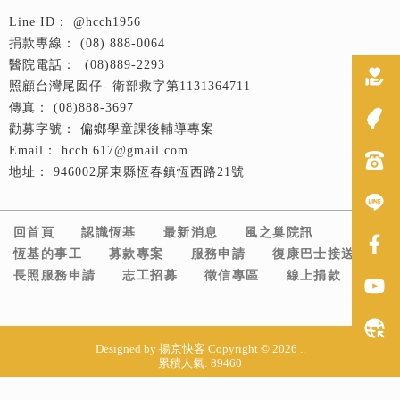
@hcch1956
(08) 888-0064
(08)889-2293
衛部救字第1131364711
(08)888-3697
偏鄉學童課後輔導專案
hcch.617@gmail.com
946002屏東縣恆春鎮恆西路21號
回首頁
認識恆基
最新消息
風之巢院訊
恆基的事工
募款專案
服務申請
復康巴士接送
長照服務申請
志工招募
徵信專區
線上捐款
Designed by
揚京快客
Copyright © 2026
..
累積人氣: 89460